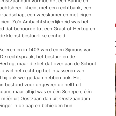
OostZaandam vormde het een Banne en
chtsheerlijkheid, met een rechtbank, een
raadschap, een weeskamer en met eigen
nciën. Zo’n Ambachtsheerlijkheid was het
ed dat behoorde tot een Graaf of Hertog en
de kleinst bestuurlijke eenheid.
 Beieren en in 1403 werd enen Sijmons van
De rechtspraak, het bestuur en de
 Hertog, maar die liet dat over aan de Schout
d wel het recht op het incasseren van
al hij ook wel gedaan hebben ook. Het
n bestond voor ongeveer de helft uit
am, maar altijd was er één Schepen, één
méér uit Oostzaan dan uit Oostzaandam.
vinger in de pap en behielden hun