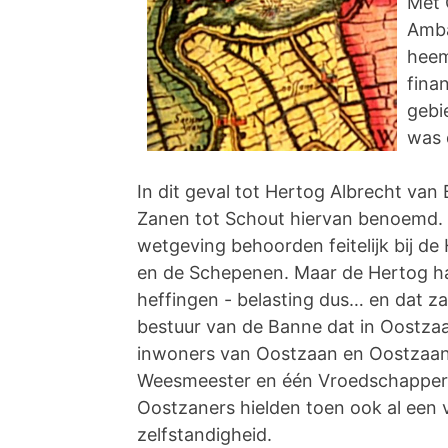
Met 
Amba
heem
fina
gebi
was 
In dit geval tot Hertog Albrecht van
Zanen tot Schout hiervan benoemd. 
wetgeving behoorden feitelijk bij de
en de Schepenen. Maar de Hertog ha
heffingen - belasting dus… en dat z
bestuur van de Banne dat in Oostzaa
inwoners van Oostzaan en Oostzaand
Weesmeester en één Vroedschapper 
Oostzaners hielden toen ook al een 
zelfstandigheid.