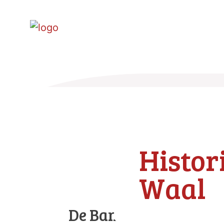
Histor
Waal
De Banne Oostzaan