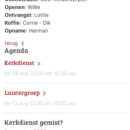
Openen
: Willie
Ontvangst
: Lottie
Koffie
: Corrie - Dik
Opname
: Herman
terug
Agenda
Kerkdienst
zo 09 aug 2026 om 10.00 uur
Luistergroep
do 13 aug 2026 om 10:00 uur
Kerkdienst gemist?